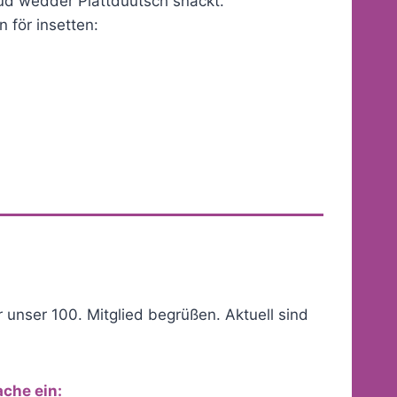
üd wedder Plattdüütsch snackt.
n för insetten:
unser 100. Mitglied begrüßen. Aktuell sind
ache ein: