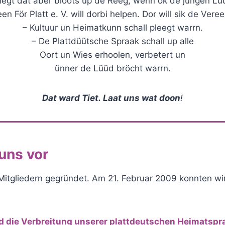
riegt dat aber bloots up de Reeg, wenn ok de jungen Lü
n För Platt e. V. will dorbi helpen. Dor will sik de Veree
– Kultuur un Heimatkunn schall pleegt warrn.
– De Plattdüütsche Spraak schall up alle
Oort un Wies erhoolen, verbetert un
ünner de Lüüd bröcht warrn.
Dat ward Tiet. Laat uns wat doon
!
 uns vor
itgliedern gegründet. Am 21. Februar 2009 konnten wir 
und die Verbreitung unserer plattdeutschen Heimatspr